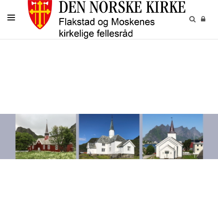
LIVETS GANG
BARN OG UNGE
VOKSNE
MENIGHETENE
GRAVPLASS
KALENDER
KONTAKT