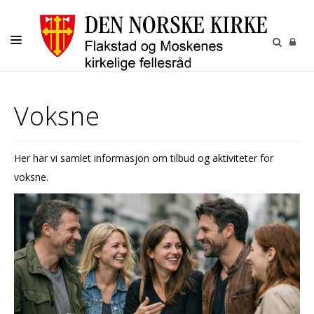
LIVETS GANG
Voksne
BARN OG UNGE
VOKSNE
Her har vi samlet informasjon om tilbud og aktiviteter for
MENIGHETENE
voksne.
GRAVPLASS
KALENDER
KONTAKT