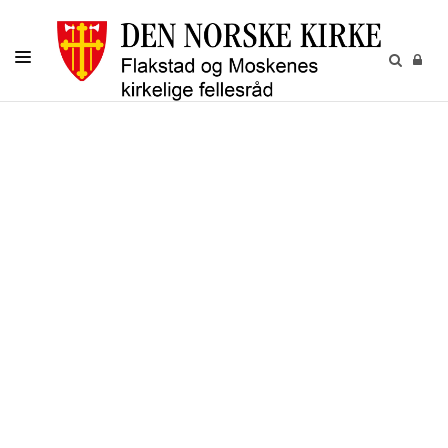
LIVETS GANG
BARN OG UNGE
VOKSNE
MENIGHETENE
GRAVPLASS
KALENDER
KONTAKT