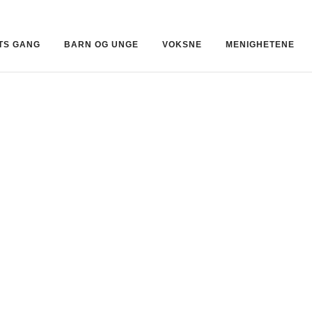
ETS GANG
BARN OG UNGE
VOKSNE
MENIGHETENE