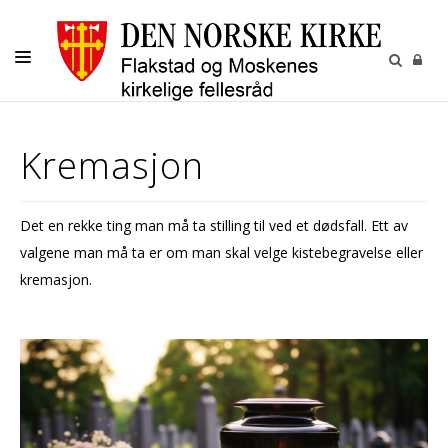
LIVETS GANG
Kremasjon
BARN OG UNGE
VOKSNE
Det en rekke ting man må ta stilling til ved et dødsfall. Ett av
MENIGHETENE
valgene man må ta er om man skal velge kistebegravelse eller
GRAVPLASS
kremasjon.
KALENDER
KONTAKT